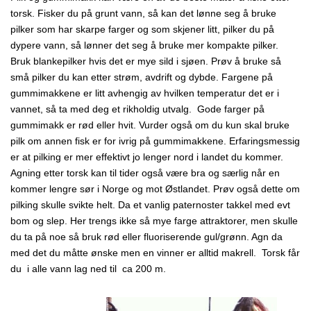
torsk. Fisker du på grunt vann, så kan det lønne seg å bruke
pilker som har skarpe farger og som skjener litt, pilker du på
dypere vann, så lønner det seg å bruke mer kompakte pilker.
Bruk blankepilker hvis det er mye sild i sjøen. Prøv å bruke så
små pilker du kan etter strøm, avdrift og dybde. Fargene på
gummimakkene er litt avhengig av hvilken temperatur det er i
vannet, så ta med deg et rikholdig utvalg. Gode farger på
gummimakk er rød eller hvit. Vurder også om du kun skal bruke
pilk om annen fisk er for ivrig på gummimakkene. Erfaringsmessig
er at pilking er mer effektivt jo lenger nord i landet du kommer.
Agning etter torsk kan til tider også være bra og særlig når en
kommer lengre sør i Norge og mot Østlandet. Prøv også dette om
pilking skulle svikte helt. Da et vanlig paternoster takkel med evt
bom og slep. Her trengs ikke så mye farge attraktorer, men skulle
du ta på noe så bruk rød eller fluoriserende gul/grønn. Agn da
med det du måtte ønske men en vinner er alltid makrell. Torsk får
du i alle vann lag ned til ca 200 m.